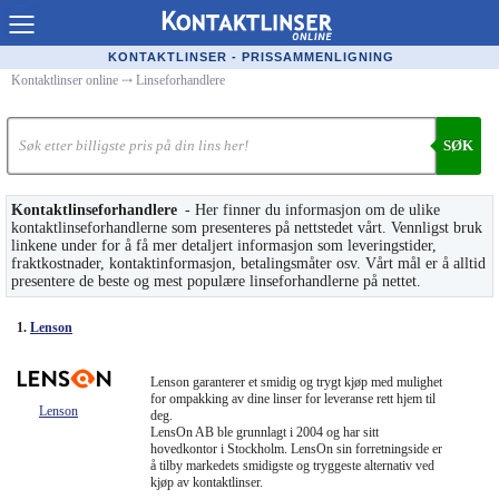
Kontaktlinser Online
KONTAKTLINSER - PRISSAMMENLIGNING
Kontaktlinser online
⤏
Linseforhandlere
Kjøpe linser på nett
Kontaktlinsetilbud
SØK
Linseforhandlere
Kontaktlinseforhandlere
- Her finner du informasjon om de ulike
Populære linser
kontaktlinseforhandlerne som presenteres på nettstedet vårt. Vennligst bruk
linkene under for å få mer detaljert informasjon som leveringstider,
fraktkostnader, kontaktinformasjon, betalingsmåter osv. Vårt mål er å alltid
Linsetyper
presentere de beste og mest populære linseforhandlerne på nettet.
Linsevæske
1.
Lenson
Merkeguide kontaktlinser
Lenson garanterer et smidig og trygt kjøp med mulighet
for ompakking av dine linser for leveranse rett hjem til
Synsfeil
Lenson
deg.
LensOn AB ble grunnlagt i 2004 og har sitt
hovedkontor i Stockholm. LensOn sin forretningside er
Optiker
å tilby markedets smidigste og tryggeste alternativ ved
kjøp av kontaktlinser.