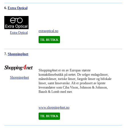
6.
Extra Optical
extraoptical.no
Extra Optical
TIL BUTIKK
7.
Shopping4net
Shopping4net er en av Europas største
kontaktlinsebutikk på nettet. De selger endagslinser,
Shopping4net
månedslinser, toriske linser, fargede linser og bifokale
linser, samt linsevæske. Alt er produsert av kjente
leverandører som Ciba Vison, Johnson & Johnson,
Baush & Lomb med mer.
www.shopping4net.no
TIL BUTIKK