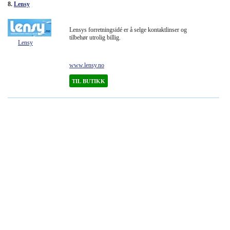
8.
Lensy
Lensys forretningsidé er å selge kontaktlinser og
tilbehør utrolig billig.
Lensy
www.lensy.no
TIL BUTIKK