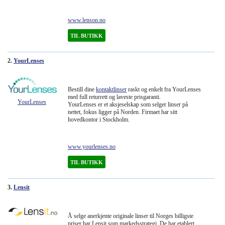
Briller
www.lenson.no
Solbriller
TIL BUTIKK
Linseprodusenter
2.
YourLenses
Øyekirurgi
Bestill dine
kontaktlinser
raskt og enkelt fra YourLenses
med full returrett og laveste prisgaranti.
YourLenses
YourLenses er et aksjeselskap som selger linser på
nettet, fokus ligger på Norden. Firmaet har sitt
hovedkontor i Stockholm.
www.yourlenses.no
TIL BUTIKK
3.
Lensit
Å selge anerkjente originale linser til Norges billigste
priser har Lensit som markedsstrategi. De har etablert