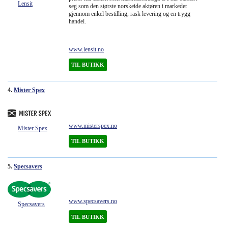
Lensit
seg som den største norskeide aktøren i markedet
gjennom enkel bestilling, rask levering og en trygg
handel.
www.lensit.no
TIL BUTIKK
4.
Mister Spex
www.misterspex.no
Mister Spex
TIL BUTIKK
5.
Specsavers
www.specsavers.no
Specsavers
TIL BUTIKK