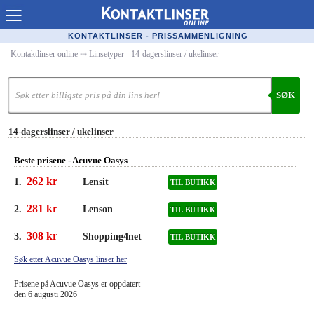
Kontaktlinser Online
KONTAKTLINSER - PRISSAMMENLIGNING
Kontaktlinser online
⤏
Linsetyper - 14-dagerslinser / ukelinser
Kjøpe linser på nett
Kontaktlinsetilbud
SØK
Linseforhandlere
14-dagerslinser / ukelinser
Populære linser
Beste prisene - Acuvue Oasys
Linsetyper
262 kr
1.
Lensit
TIL BUTIKK
Linsevæske
281 kr
2.
Lenson
TIL BUTIKK
Merkeguide kontaktlinser
308 kr
3.
Shopping4net
TIL BUTIKK
Synsfeil
Søk etter Acuvue Oasys linser her
Prisene på Acuvue Oasys er oppdatert
Optiker
den 6 augusti 2026