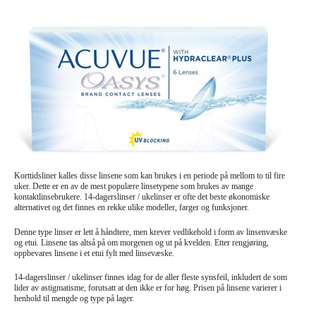
Briller
Solbriller
Linseprodusenter
Øyekirurgi
Korttidsliner kalles disse linsene som kan brukes i en periode på mellom to til fire
uker. Dette er en av de mest populære linsetypene som brukes av mange
kontaktlinsebrukere. 14-dagerslinser / ukelinser er ofte det beste økonomiske
alternativet og det finnes en rekke ulike modeller, farger og funksjoner.
Denne type linser er lett å håndtere, men krever vedlikehold i form av linsenvæske
og etui. Linsene tas altså på om morgenen og ut på kvelden. Etter rengjøring,
oppbevares linsene i et etui fylt med linsevæske.
14-dagerslinser / ukelinser finnes idag for de aller fleste synsfeil, inkludert de som
lider av astigmatisme, forutsatt at den ikke er for høg. Prisen på linsene varierer i
henhold til mengde og type på lager.