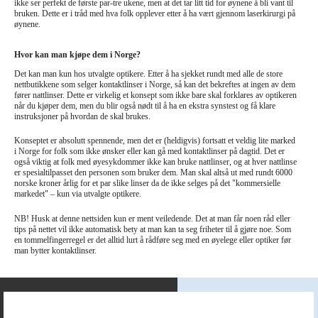
ikke ser perfekt de første par-tre ukene, men at det tar litt tid for øynene å bli vant til
bruken. Dette er i tråd med hva folk opplever etter å ha vært gjennom laserkirurgi på
øynene.
Hvor kan man kjøpe dem i Norge?
Det kan man kun hos utvalgte optikere. Etter å ha sjekket rundt med alle de store
nettbutikkene som selger kontaktlinser i Norge, så kan det bekreftes at ingen av dem
fører nattlinser. Dette er virkelig et konsept som ikke bare skal forklares av optikeren
når du kjøper dem, men du blir også nødt til å ha en ekstra synstest og få klare
instruksjoner på hvordan de skal brukes.
Konseptet er absolutt spennende, men det er (heldigvis) fortsatt et veldig lite marked
i Norge for folk som ikke ønsker eller kan gå med kontaktlinser på dagtid. Det er
også viktig at folk med øyesykdommer ikke kan bruke nattlinser, og at hver nattlinse
er spesialtilpasset den personen som bruker dem. Man skal altså ut med rundt 6000
norske kroner årlig for et par slike linser da de ikke selges på det "kommersielle
markedet" – kun via utvalgte optikere.
NB! Husk at denne nettsiden kun er ment veiledende. Det at man får noen råd eller
tips på nettet vil ikke automatisk bety at man kan ta seg friheter til å gjøre noe. Som
en tommelfingerregel er det alltid lurt å rådføre seg med en øyelege eller optiker før
man bytter kontaktlinser.