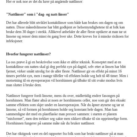
Her er nok noe av det du lurer på angående nattlinser:
"Nattlinser" som i "dag- og natt-linser"
Det har allerede blitt utviklet kontaktlinser som både kan brukes om dagen og om
natten. Disse månedslinsene har blitt godkjent av helsemyndighetene til at folk kan
bruke dem 30 dager i strekk. Allikevel anbefaler de aller fleste optikere at man tar ut
linsene og renser dem minst èn gang hver uke. Dette kreves for å minske risikoen for
infeksjoner.
Hvorfor fungerer nattlinser?
La oss prøve å gi en beskrivelse som ikke er altfor teknisk. Konseptet med at en
kontaktlinse om natten skal gi deg perfekt syn på dagtid, selv etter at linsen har blitt
fjernet, virker smått utrolig for de aller fleste. Nattlinser gir en effekt på minst 16
timers perfekt syn, men i mange tilfeller vil effekten holde seg helt til 48 timer. Men i
motsetning til en øyeoperasjon vil hornhinnen gå tilbake til sitt svake modus hvis
man slutter å bruke dem.
Nattlinser fungerer fordi linsene, mens du over, midlertidig endrer fasongen på
hornhinnen. Man flater altså ut noen av hornhinnens celler, noe som gir den eksakt
samme effekten som skjer under en laseroperasjon. Når du åpner øynene og tar ut
linsene, så vil formen på hornhinnen holde seg konstant hele dagen. Man kan
sammenligne det med en plastflaske man presser sammen: i starten er plasten
“misformet”, men den trekker seg sakte men sikkert tilbake til sin opprinnelige form.
Hornhinnen fungerer på samme måte når du bruker nattlinser.
Det har riktignok vært en del rapporter fra folk som har brukt nattlinser på at man