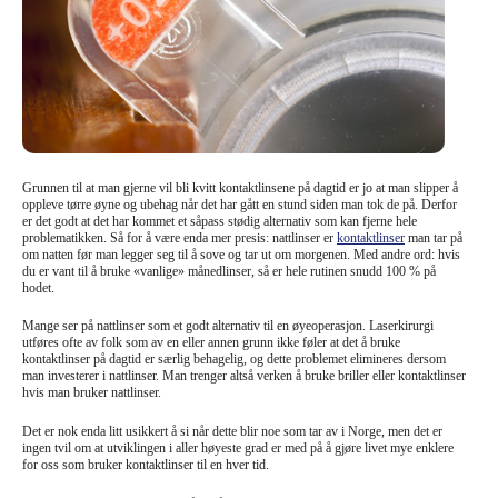
Grunnen til at man gjerne vil bli kvitt kontaktlinsene på dagtid er jo at man slipper å
oppleve tørre øyne og ubehag når det har gått en stund siden man tok de på. Derfor
er det godt at det har kommet et såpass stødig alternativ som kan fjerne hele
problematikken. Så for å være enda mer presis: nattlinser er
kontaktlinser
man tar på
om natten før man legger seg til å sove og tar ut om morgenen. Med andre ord: hvis
du er vant til å bruke «vanlige» månedlinser, så er hele rutinen snudd 100 % på
hodet.
Mange ser på nattlinser som et godt alternativ til en øyeoperasjon. Laserkirurgi
utføres ofte av folk som av en eller annen grunn ikke føler at det å bruke
kontaktlinser på dagtid er særlig behagelig, og dette problemet elimineres dersom
man investerer i nattlinser. Man trenger altså verken å bruke briller eller kontaktlinser
hvis man bruker nattlinser.
Det er nok enda litt usikkert å si når dette blir noe som tar av i Norge, men det er
ingen tvil om at utviklingen i aller høyeste grad er med på å gjøre livet mye enklere
for oss som bruker kontaktlinser til en hver tid.