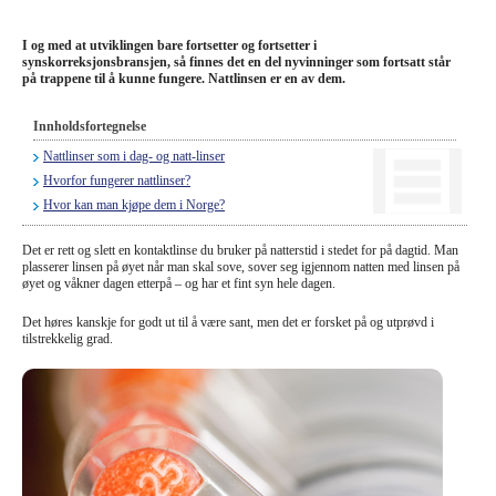
Briller
I og med at utviklingen bare fortsetter og fortsetter i
Solbriller
synskorreksjonsbransjen, så finnes det en del nyvinninger som fortsatt står
på trappene til å kunne fungere. Nattlinsen er en av dem.
Linseprodusenter
Innholdsfortegnelse
Øyekirurgi
Nattlinser som i dag- og natt-linser
Hvorfor fungerer nattlinser?
Hvor kan man kjøpe dem i Norge?
Det er rett og slett en kontaktlinse du bruker på natterstid i stedet for på dagtid. Man
plasserer linsen på øyet når man skal sove, sover seg igjennom natten med linsen på
øyet og våkner dagen etterpå – og har et fint syn hele dagen.
Det høres kanskje for godt ut til å være sant, men det er forsket på og utprøvd i
tilstrekkelig grad.