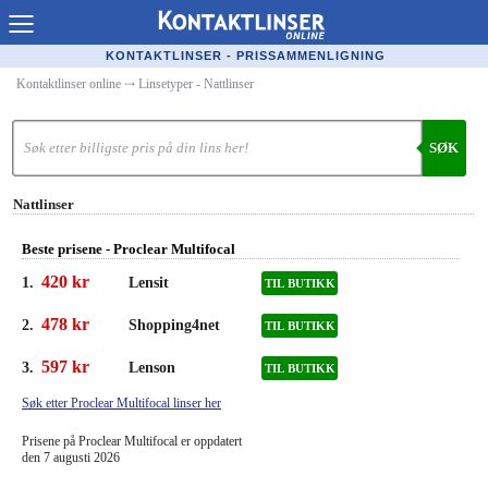
Kontaktlinser Online
KONTAKTLINSER - PRISSAMMENLIGNING
Kontaktlinser online
⤏
Linsetyper - Nattlinser
Kjøpe linser på nett
Kontaktlinsetilbud
SØK
Linseforhandlere
Nattlinser
Populære linser
Beste prisene - Proclear Multifocal
Linsetyper
420 kr
1.
Lensit
TIL BUTIKK
Linsevæske
478 kr
2.
Shopping4net
TIL BUTIKK
Merkeguide kontaktlinser
597 kr
3.
Lenson
TIL BUTIKK
Synsfeil
Søk etter Proclear Multifocal linser her
Prisene på Proclear Multifocal er oppdatert
Optiker
den 7 augusti 2026