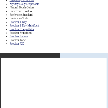
Frequency Xcel Toric
MyDay Daily Disposable
Natural Touch Colors
Preference DW/FW
Preference Standard
Preference Toric
Proclear 1 Day
Proclear 1 Day Multifocal
Proclear Compatibles
Proclear Multifocal
Proclear Sphere
Proclear Toric
Proclear XC