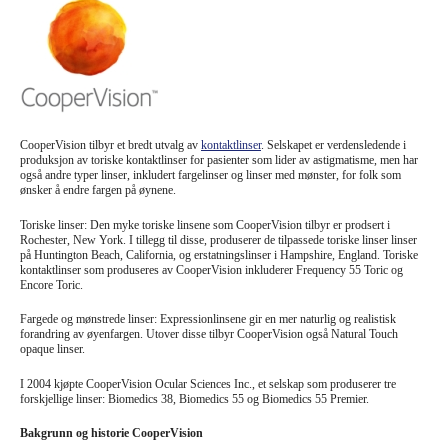
Briller
Solbriller
Linseprodusenter
Øyekirurgi
CooperVision tilbyr et bredt utvalg av
kontaktlinser
. Selskapet er verdensledende i
produksjon av toriske kontaktlinser for pasienter som lider av astigmatisme, men har
også andre typer linser, inkludert fargelinser og linser med mønster, for folk som
ønsker å endre fargen på øynene.
Toriske linser: Den myke toriske linsene som CooperVision tilbyr er prodsert i
Rochester, New York. I tillegg til disse, produserer de tilpassede toriske linser linser
på Huntington Beach, California, og erstatningslinser i Hampshire, England. Toriske
kontaktlinser som produseres av CooperVision inkluderer Frequency 55 Toric og
Encore Toric.
Fargede og mønstrede linser: Expressionlinsene gir en mer naturlig og realistisk
forandring av øyenfargen. Utover disse tilbyr CooperVision også Natural Touch
opaque linser.
I 2004 kjøpte CooperVision Ocular Sciences Inc., et selskap som produserer tre
forskjellige linser: Biomedics 38, Biomedics 55 og Biomedics 55 Premier.
Bakgrunn og historie CooperVision