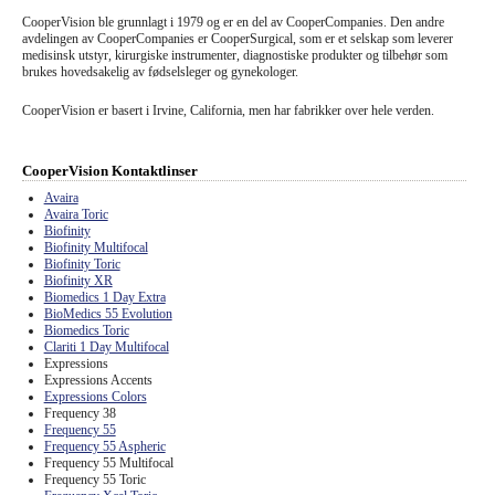
CooperVision ble grunnlagt i 1979 og er en del av CooperCompanies. Den andre
avdelingen av CooperCompanies er CooperSurgical, som er et selskap som leverer
medisinsk utstyr, kirurgiske instrumenter, diagnostiske produkter og tilbehør som
brukes hovedsakelig av fødselsleger og gynekologer.
CooperVision er basert i Irvine, California, men har fabrikker over hele verden.
CooperVision Kontaktlinser
Avaira
Avaira Toric
Biofinity
Biofinity Multifocal
Biofinity Toric
Biofinity XR
Biomedics 1 Day Extra
BioMedics 55 Evolution
Biomedics Toric
Clariti 1 Day Multifocal
Expressions
Expressions Accents
Expressions Colors
Frequency 38
Frequency 55
Frequency 55 Aspheric
Frequency 55 Multifocal
Frequency 55 Toric