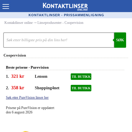
Kontaktlinser Online
KONTAKTLINSER - PRISSAMMENLIGNING
Kontaktlinser online
⤏
Linseprodusenter - Coopervision
Kjøpe linser på nett
Kontaktlinsetilbud
SØK
Linseforhandlere
Coopervision
Populære linser
Beste prisene - Purevision
Linsetyper
321 kr
1.
Lenson
TIL BUTIKK
Linsevæske
358 kr
2.
Shopping4net
TIL BUTIKK
Merkeguide kontaktlinser
Søk etter PureVision linser her
Prisene på PureVision er oppdatert
Synsfeil
den 6 augusti 2026
Optiker