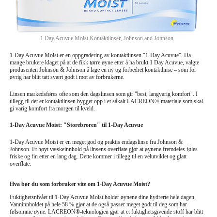
Briller
Solbriller
1 Day Acuvue Moist Kontaktlinser, Johnson and Johnson
Linseprodusenter
1-Day Acuvue Moist er en oppgradering av kontaktlinsen "1-Day Acuvue". Da
Øyekirurgi
mange brukere klaget på at de fikk tørre øyne etter å ha brukt 1 Day Acuvue, valgte
produsenten Johnson & Johnson å lage en ny og forbedret kontaktlinse – som for
øvrig har blitt tatt svært godt i mot av forbrukerne.
Linsen markedsføres ofte som den dagslinsen som gir "best, langvarig komfort". I
tillegg til det er kontaktlinsen bygget opp i et såkalt LACREON®-materiale som skal
gi varig komfort fra morgen til kveld.
1-Day Acuvue Moist: "Storebroren" til 1-Day Acuvue
1-Day Acuvue Moist er en meget god og praktis endagslinse fra Johnson &
Johnson. Et høyt væskeinnhold på linsens overflate gjør at øynene fremdeles føles
friske og fin etter en lang dag. Dette kommer i tillegg til en velutviklet og glatt
overflate.
Hva bør du som forbruker vite om 1-Day Acuvue Moist?
Fuktighetsnivået til 1-Day Acuvue Moist holder øynene dine hydrerte hele dagen.
Vanninnholdet på hele 58 % gjør at de også passer meget godt til deg som har
følsomme øyne. LACREON®-teknologien gjør at et fuktighetsgivende stoff har blitt