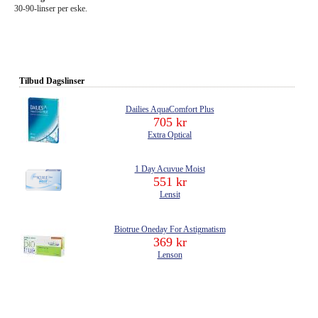
30-90-linser per eske.
Tilbud Dagslinser
Dailies AquaComfort Plus
705 kr
Extra Optical
1 Day Acuvue Moist
551 kr
Lensit
Biotrue Oneday For Astigmatism
369 kr
Lenson