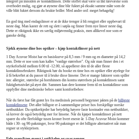
integrert på innsiden av kontaktlinsen. Dette stoffet skal være så likt tårevæske som
overhodet mulig, og gjør at øynene dine blir fuktet på eksakt samme måte som de
ville blitt fuktet dersom du brukte briller. Med andre ord: meget behagelig!
En god ting med endagslinser er at de ikke trenger å bli rengjort eller oppbevart til
neste dag. Man kaster de rett og slett i søpla og finner frem nye linser neste dag.
Dette er riktignok ikke en særlig miljøvennlig praksis, men allikevel noe som er
ganske deilig.
Sjekk øynene dine hos optiker – kjøp kontaktlinser på nett
1 Day Acuvue Moist har en basiskurve på 8,5 mm / 9 mm og en diameter på 14,2
mm. Dette er noe som kan kalles "vanlige størrelser". Og når man finner den i et
styrkeforhold mellom 6.00 til -12.00, så appellerer den til de aller fleste
kontaktlinsebrukere. Riktignok bør du booke en time hos en optiker eller øyelege for
å få bekreftet at du passer til å bruke disse linsene. Det er mange faktorer som spiller
inn: allergier, størrelse på hornhinnen din kontra størrelsen på kontaktlinsen samt
fuktighetsnivået på øyet ditt. Sammen kan dere komme frem til en kontaktlinse som
oppfyller dine medisinske behov samt komfortbehov.
Når du først har fått grønt lys fra medisinsk personell begynner jakten på de
billigste
kontaktlinsene
. Det aller billigste er å sammenligne priser hos forskjellige norske
nettbutikker. Da optikerkjeder har betydelig høyere faste kostnader enn nettbutikker,
så krever de også betydelig mer for linsene. Når du kjøper kontaktlinser på nett
sparer du ofte flerfoldige tusen kroner hvert eneste år. 1-Day Acuvue Moist kommer
både i 30- og 90-pakninger, hvor 90-pakninger er det billigste alternativet når man
regner ut stykkrprisen.
Følg oversikten øverst i artikkelen og spar penger.