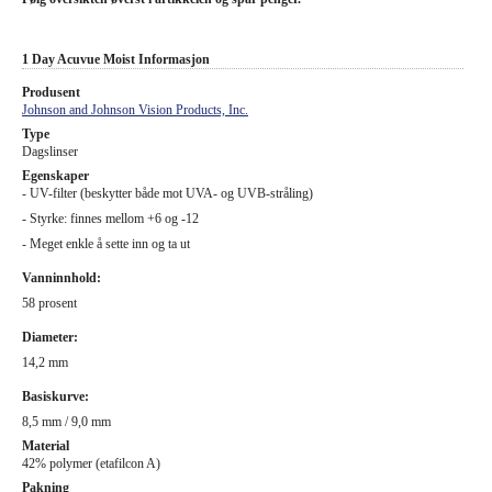
1 Day Acuvue Moist Informasjon
Produsent
Johnson and Johnson Vision Products, Inc.
Type
Dagslinser
Egenskaper
- UV-filter (beskytter både mot UVA- og UVB-stråling)
- Styrke: finnes mellom +6 og -12
- Meget enkle å sette inn og ta ut
Vanninnhold:
58 prosent
Diameter:
14,2 mm
Basiskurve:
8,5 mm / 9,0 mm
Material
42% polymer (etafilcon A)
Pakning