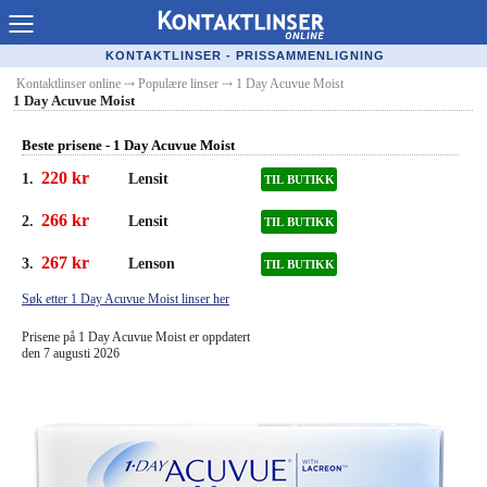
Kontaktlinser Online
KONTAKTLINSER - PRISSAMMENLIGNING
Kontaktlinser online
⤏
Populære linser
⤏
1 Day Acuvue Moist
Kjøpe linser på nett
1 Day Acuvue Moist
Kontaktlinsetilbud
Beste prisene - 1 Day Acuvue Moist
Linseforhandlere
220 kr
1.
Lensit
TIL BUTIKK
266 kr
Populære linser
2.
Lensit
TIL BUTIKK
267 kr
3.
Lenson
Linsetyper
TIL BUTIKK
Søk etter 1 Day Acuvue Moist linser her
Linsevæske
Prisene på 1 Day Acuvue Moist er oppdatert
den 7 augusti 2026
Merkeguide kontaktlinser
Synsfeil
Optiker