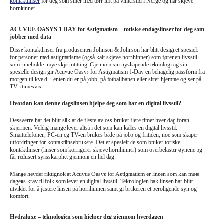
kontaktlinser
for deg som sliter med tørr luft på vinterstid i Norge og har skjeve
hornhinner.
ACUVUE OASYS 1-DAY for Astigmatism – toriske endagslinser for deg som
jobber med data
Disse kontaktlinser fra produsenten Johnson & Johnson har blitt designet spesielt
for personer med astigmatisme (også kalt skjeve hornhinner) som fører en livsstil
som inneholder mye skjermtitting. Gjennom sin nyskapende teknologi og sin
spesielle design gir Acuvue Oasys for Astigmatism 1-Day en behagelig passform fra
morgen til kveld – enten du er på jobb, på fotballbanen eller sitter hjemme og ser på
TV i timesvis.
Hvordan kan denne dagslinsen hjelpe deg som har en digital livsstil?
Dessverre har det blitt slik at de fleste av oss bruker flere timer hver dag foran
skjermen. Veldig mange lever altså i det som kan kalles en digital livsstil.
Smarttelefonen, PC-en og TV-en brukes både på jobb og fritiden, noe som skaper
utfordringer for kontaktlinsebrukere. Det er spesielt de som bruker toriske
kontaktlinser (linser som korrigerer skjeve hornhinner) som overbelaster øynene og
får redusert synsskarphet gjennom en hel dag.
Mange hevder riktignok at Acuvue Oasys for Astigmatism er linsen som kan møte
dagens krav til folk som lever en digital livsstil. Teknologien bak linsen har blitt
utviklet for å justere linsen på hornhinnen samt gi brukeren et beroligende syn og
komfort.
Hydraluxe – teknologien som hjelper deg gjennom hverdagen