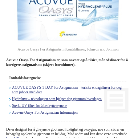
Briller
Solbriller
Linseprodusenter
Øyekirurgi
Acuvue Oasys For Astigmatism Kontaktlinser, Johnson and Johnson
Acuvue Oasys For Astigmatism er, som navnet også tilsier, månedslinser for å
korrigere astigmatisme (skjeve hornhinner).
Innholdsfortegnelse
ACUVUE OASYS 1-DAY for Astigmatism – toriske endagslinser for deg
som jobber med data
Hydraluxe – teknologien som hjelper deg gjennom hverdagen
Sterkt UV-filter for å beskytte øynene
Acuvue Oasys For Astigmatism Informasjon
De er designet for å gi øynene godt med fuktighet og oksygen, noe som sikrer en
behagelig opplevelse gjennom en hel dag. Med andre ord kan dette være utmerkede