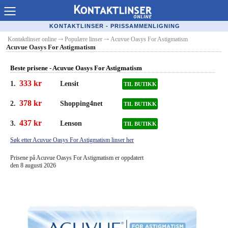
Kontaktlinser Online
KONTAKTLINSER - PRISSAMMENLIGNING
Kontaktlinser online
⤏
Populære linser
⤏
Acuvue Oasys For Astigmatism
Kjøpe linser på nett
Acuvue Oasys For Astigmatism
Kontaktlinsetilbud
Beste prisene - Acuvue Oasys For Astigmatism
Linseforhandlere
333 kr
1.
Lensit
TIL BUTIKK
378 kr
Populære linser
2.
Shopping4net
TIL BUTIKK
437 kr
3.
Lenson
Linsetyper
TIL BUTIKK
Søk etter Acuvue Oasys For Astigmatism linser her
Linsevæske
Prisene på Acuvue Oasys For Astigmatism er oppdatert
den 8 augusti 2026
Merkeguide kontaktlinser
Synsfeil
Optiker