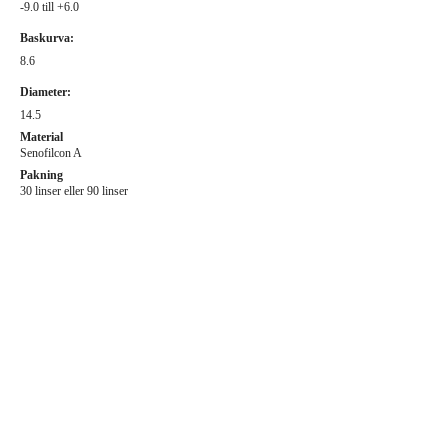
-9.0 till +6.0
Baskurva:
8.6
Diameter:
14.5
Material
Senofilcon A
Pakning
30 linser eller 90 linser