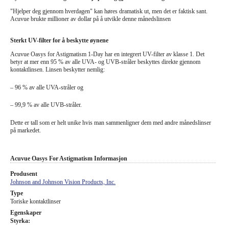
"Hjelper deg gjennom hverdagen" kan høres dramatisk ut, men det er faktisk sant.
Acuvue brukte millioner av dollar på å utvikle denne månedslinsen
Sterkt UV-filter for å beskytte øynene
Acuvue Oasys for Astigmatism 1-Day har en integrert UV-filter av klasse 1. Det
betyr at mer enn 95 % av alle UVA- og UVB-stråler beskyttes direkte gjennom
kontaktlinsen. Linsen beskytter nemlig:
– 96 % av alle UVA-stråler og
– 99,9 % av alle UVB-stråler.
Dette er tall som er helt unike hvis man sammenligner dem med andre månedslinser
på markedet.
Acuvue Oasys For Astigmatism Informasjon
Produsent
Johnson and Johnson Vision Products, Inc.
Type
Toriske kontaktlinser
Egenskaper
Styrka: